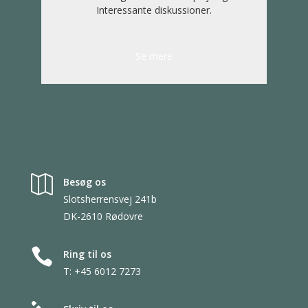
Interessante diskussioner.
Se mere

Besøg os
Slotsherrensvej 241b
DK-2610 Rødovre

Ring til os
T: +45 6012 7273